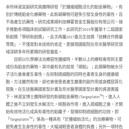
本所林淑宜副研究員團隊研發「於腫瘤細胞活化的鉑金藥物」，有
別於傳統鉑金化療藥物，此新穎藥物可避免引發全身性的毒性，且
不易產生抗藥性。研究成果順利技轉霍普金生醫股份有限公司，接
手推動各項臨床前試驗研究工作。此研究於2015年獲第十二屆國家
新創獎「學研新創獎」，此次再獲2017臺北生技獎「技轉合作獎優
等獎」，不僅是對本技術的肯定，更展現國衛院在奈米醫學研究領
域深耕多年所累積的研發量能。
目前以化學療法治療惡性腫瘤時，半數以上的療程會用到主要
成份為鉑金的藥物。其中最有名的就是「順鉑」；此類藥物被水分
子活化後會產生毒性，在抑制癌細胞的同時也毒害全身的健康細
胞，方法雖然有效，卻也會使患者產生嚴重的副作用或身體惡質化
現象。在生技醫藥國家型計畫及奈米醫學國家型計畫的資源奧援
TM
下，林淑宜博士團隊研發的新穎鉑金藥物 (Targeplatin
)，進入人
體之後不立刻發生水解活化，經胞吞作用，進入癌細胞之後，才開
始有效地活化成具有毒性的鉑離子，發揮抑制癌細胞的功效，即
TM
「Targeplatin
」係為一種具有「於腫瘤始活化」的治療藥物，可
避免產生全身性的毒性，大幅減輕患者身體的負擔；另外一項特色