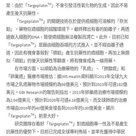
TM
是：由於「Targeplatin
」不會引發活性氧化物的生成，因此不易
產生後天抗藥性。
TM
「Targeplatin
」的關鍵技術在於提供癌細胞可溶解的「奈米
鉑」，藥物在癌細胞的弱酸環境下，最終釋出有毒的鉑離子，再透
過嵌入細胞的DNA，致使癌細胞無法複製而凋亡。此外，目前已知
TM
「Targeplatin
」是藉由細胞吞噬的方式進入，並不經由離子通
道，因此有機會毒殺對「順鉑」產生抗藥性的癌細胞，再加上無類
似「順鉑」的後天抗藥性等顧慮，將有機會成為一線用藥。
在市場方面，以順鉑為治療藥物的「乳癌」、「肺腺癌」和
「卵巢癌」醫療市場推估：據IMS Health資料顯示2013年全球九大
市場之乳癌藥物市場規模約為98億美元，預計到2023年可達182億
美元。GBI Research的報告則指出，2013年卵巢癌治療市場規模約
為2.94億美元，預計到2020年可達4.18億美元，而全球肺癌的治療
市場由2010年的40億美金增長到2020年的130億美金，顯示
TM
「Targeplatin
」前景大好。
TM
研究團隊在看好「Targeplatin
」對癌細胞專一性及不易產生
抗藥性的優勢下，目前已完成全球專利佈局，並率先獲得中華民