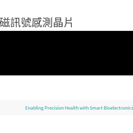
磁訊號感測晶片
Enabling Precision Health with Smart Bioelectronic