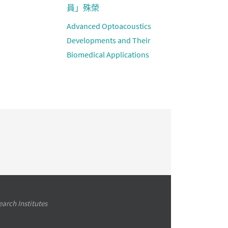
員」殊榮
Advanced Optoacoustics
Developments and Their
Biomedical Applications
arch Institutes