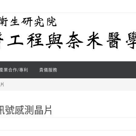
產業合作/專利
貴儀服務
晶片
訊號感測晶片