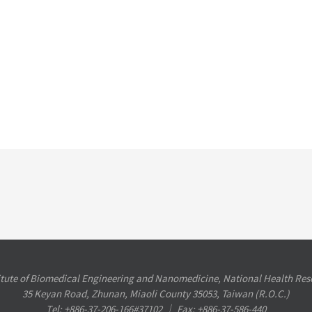
itute of Biomedical Engineering and Nanomedicine, National Health Rese
35 Keyan Road, Zhunan, Miaoli County 35053, Taiwan (R.O.C.)
Tel: +886-37-206-166#37102 ︱ Fax: +886-37-586-440