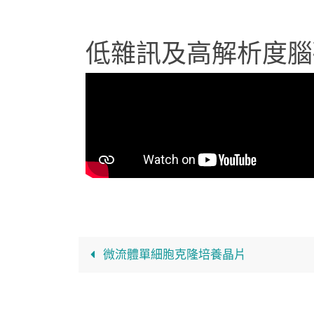
低雜訊及高解析度腦
微流體單細胞克隆培養晶片