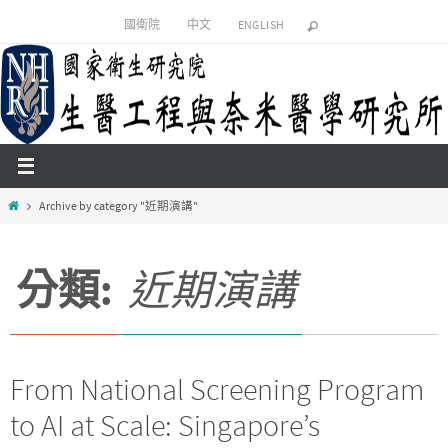
Skip
國衛院
中文
ENGLISH
to
content
Home
Archive by category "近期演講"
分類:
近期演講
From National Screening Program
to AI at Scale: Singapore’s