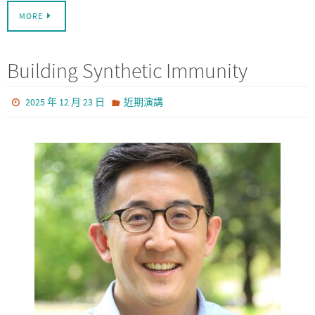
MORE
Building Synthetic Immunity
2025 年 12 月 23 日
近期演講