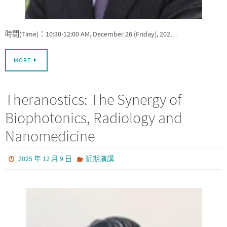
時間(Time)：10:30-12:00 AM, December 26 (Friday), 202…
MORE
Theranostics: The Synergy of
Biophotonics, Radiology and
Nanomedicine
2025 年 12 月 9 日
近期演講