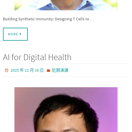
Building Synthetic Immunity: Designing T Cells to …
MORE
AI for Digital Health
2025 年 12 月 16 日
近期演講