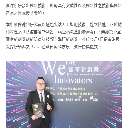
團隊所研發出創新技術，針對具有突破性以及創新性之技術與創新
產品之團隊授予獎項。
本所廖倫德副研究員以透過尖端人工智能技術，達到快速且正確檢
測體溫之「防疫部署新利器：AI紅外線溫測熱像儀」，榮獲第17屆
國家新創獎創新防疫科技類之學研新創獎，並於12月3日假南港展
覽館所舉辦之「2020台灣醫療科技展」進行授獎儀式。