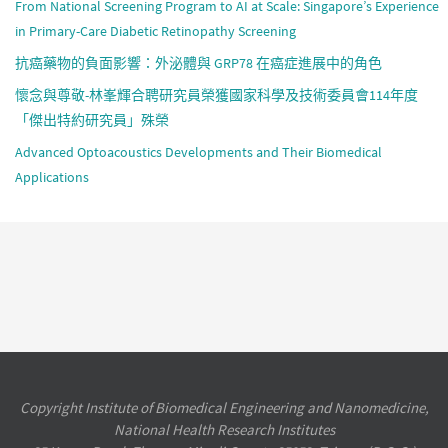
From National Screening Program to AI at Scale: Singapore’s Experience
in Primary-Care Diabetic Retinopathy Screening
抗癌藥物的負面影響：外泌體與 GRP78 在癌症進展中的角色
懷念與尊敬-林峯輝合聘研究員榮獲國家科學及技術委員會114年度
「傑出特約研究員」殊榮
Advanced Optoacoustics Developments and Their Biomedical
Applications
Copyright Institute of Biomedical Engineering and Nanomedicine,
National Health Research Institutes