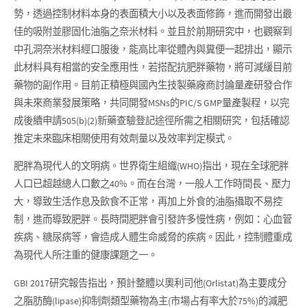
勢，透過控制材料本身的表面積大小以及表面修飾，進而開發出最
佳的吸附並膠固化油脂之奈米材料。並且於前期研究中，也觀察到
中孔洞奈米材料經口服後，能高比率從體內與糞便一起排出，顯示
此材料具有相當的安全應用性，若搭配抗肥胖藥物，將可減緩目前
藥物的副作用。目前正積極與國內生技製藥廠商討論量產研發合作
與未來商業發展策略，共同開發MSNs的PIC/S GMP量產製程，以完
成後續申請505(b)(2)新藥查驗登記途徑所需之相關研究，包括確認
推定未來臨床相關使用有效劑量以及效率判定模式。
肥胖為現代人的文明病。世界衛生組織(WHO)指出，現在全球肥胖
人口已超越總人口數之40%。而在台灣，一般人工作時間長、壓力
大，導致生活作息及飲食不正常，再加上外食的油脂攝取不易控
制，進而導致肥胖。長時間肥胖會引發許多慢性病，例如：心血管
疾病、糖尿病等，會造成人體生命威脅的疾病。因此，控制體重成
為現代人所注重的健康課題之一。
GBI 2017研究報告指出，預計整體以奧利司他(Orlistat)為主要成分
之脂肪酶(lipase)抑制劑類型藥物為主(市場占有率大於75%)的減肥