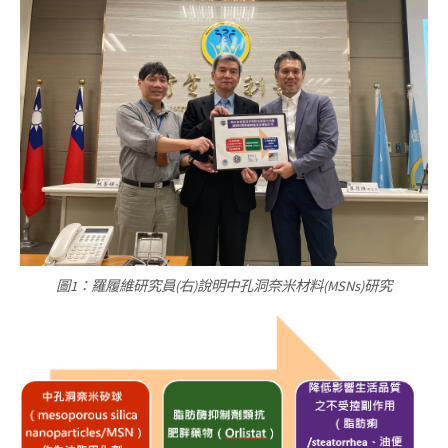
圖1：羅履維研究員(右)說明中孔洞奈米材料(MSNs)研究