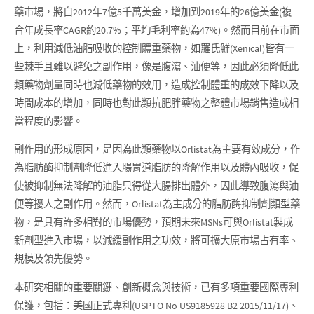
藥市場，將自2012年7億5千萬美金，增加到2019年的26億美金(複
合年成長率CAGR約20.7%；平均毛利率約為47%)。然而目前在市面
上，利用減低油脂吸收的控制體重藥物，如羅氏鮮(Xenical)皆有一
些棘手且難以避免之副作用，像是腹瀉、油便等，因此必須降低此
類藥物劑量同時也減低藥物的效用，造成控制體重的成效下降以及
時間成本的增加，同時也對此類抗肥胖藥物之整體市場銷售造成相
當程度的影響。
副作用的形成原因，是因為此類藥物以Orlistat為主要有效成分，作
為脂肪酶抑制劑降低進入腸胃道脂肪的降解作用以及體內吸收，促
使被抑制無法降解的油脂只得從大腸排出體外，因此導致腹瀉與油
便等擾人之副作用。然而，Orlistat為主成分的脂肪酶抑制劑類型藥
物，是具有許多相對的市場優勢，預期未來MSNs可與Orlistat製成
新劑型進入市場，以減緩副作用之功效，將可擴大原市場占有率、
規模及領先優勢。
本研究相關的重要關鍵、創新概念與技術，已有多項重要國際專利
保護，包括：美國正式專利(USPTO No US9185928 B2 2015/11/17)、