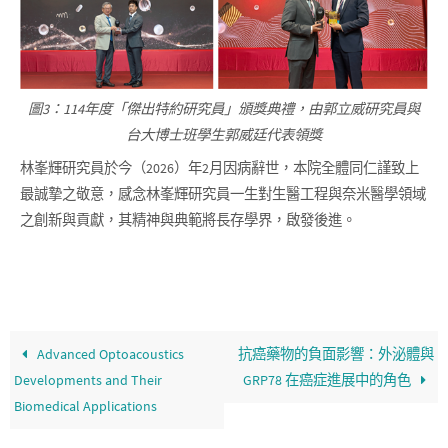
圖3：114年度「傑出特約研究員」頒獎典禮，由郭立威研究員與
台大博士班學生郭威廷代表領獎
林峯輝研究員於今（2026）年2月因病辭世，本院全體同仁謹致上
最誠摯之敬意，感念林峯輝研究員一生對生醫工程與奈米醫學領域
之創新與貢獻，其精神與典範將長存學界，啟發後進。
Advanced Optoacoustics
抗癌藥物的負面影響：外泌體與
Developments and Their
GRP78 在癌症進展中的角色
Biomedical Applications