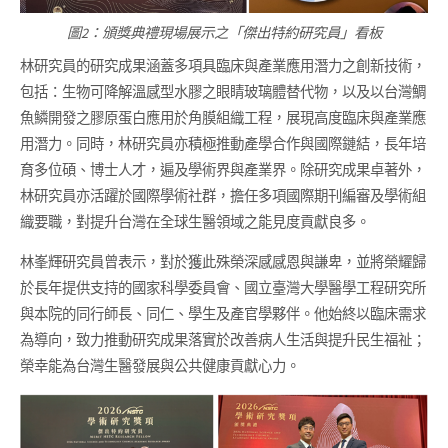
圖2：頒獎典禮現場展示之「傑出特約研究員」看板
林研究員的研究成果涵蓋多項具臨床與產業應用潛力之創新技術，
包括：生物可降解溫感型水膠之眼睛玻璃體替代物，以及以台灣鯛
魚鱗開發之膠原蛋白應用於角膜組織工程，展現高度臨床與產業應
用潛力。同時，林研究員亦積極推動產學合作與國際鏈結，長年培
育多位碩、博士人才，遍及學術界與產業界。除研究成果卓著外，
林研究員亦活躍於國際學術社群，擔任多項國際期刊編審及學術組
織要職，對提升台灣在全球生醫領域之能見度貢獻良多。
林峯輝研究員曾表示，對於獲此殊榮深感感恩與謙卑，並將榮耀歸
於長年提供支持的國家科學委員會、國立臺灣大學醫學工程研究所
與本院的同行師長、同仁、學生及產官學夥伴。他始終以臨床需求
為導向，致力推動研究成果落實於改善病人生活與提升民生福祉；
榮幸能為台灣生醫發展與公共健康貢獻心力。