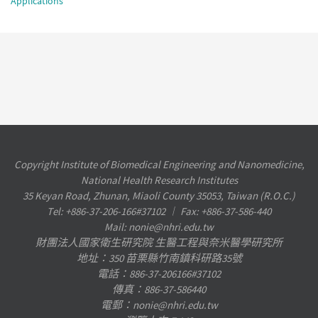
Applications
Copyright Institute of Biomedical Engineering and Nanomedicine,
National Health Research Institutes
35 Keyan Road, Zhunan, Miaoli County 35053, Taiwan (R.O.C.)
Tel: +886-37-206-166#37102 ︱ Fax: +886-37-586-440
Mail: nonie@nhri.edu.tw
財團法人國家衛生研究院 生醫工程與奈米醫學研究所
地址：350 苗栗縣竹南鎮科研路35號
電話：886-37-206166#37102
傳真：886-37-586440
電郵：nonie@nhri.edu.tw