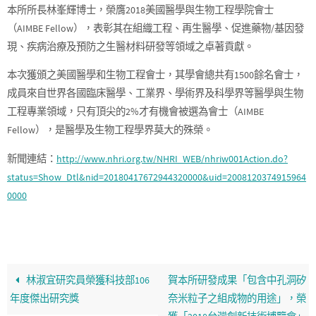
本所所長林峯輝博士，榮膺2018美國醫學與生物工程學院會士
（AIMBE Fellow），表彰其在組織工程、再生醫學、促進藥物/基因發
現、疾病治療及預防之生醫材料研發等領域之卓著貢獻。
本次獲頒之美國醫學和生物工程會士，其學會總共有1500餘名會士，
成員來自世界各國臨床醫學、工業界、學術界及科學界等醫學與生物
工程專業領域，只有頂尖的2%才有機會被選為會士（AIMBE
Fellow），是醫學及生物工程學界莫大的殊榮。
新聞連結：
http://www.nhri.org.tw/NHRI_WEB/nhriw001Action.do?
status=Show_Dtl&nid=20180417672944320000&uid=2008120374915964
0000
林淑宜研究員榮獲科技部106
賀本所研發成果「包含中孔洞矽
年度傑出研究獎
奈米粒子之組成物的用途」，榮