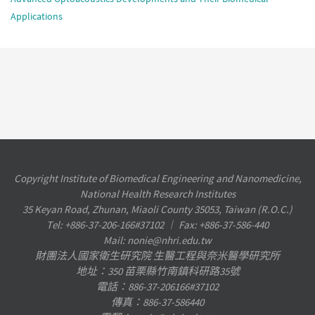
Applications
Copyright Institute of Biomedical Engineering and Nanomedicine,
National Health Research Institutes
35 Keyan Road, Zhunan, Miaoli County 35053, Taiwan (R.O.C.)
Tel: +886-37-206-166#37102 ︱ Fax: +886-37-586-440
Mail: nonie@nhri.edu.tw
財團法人國家衛生研究院 生醫工程與奈米醫學研究所
地址：350 苗栗縣竹南鎮科研路35號
電話：886-37-206166#37102
傳真：886-37-586440