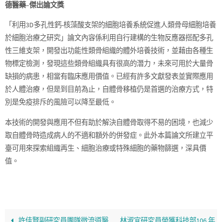
德醫藥–傑出論文獎
「利用3D多孔性鈣-核藻酸支架的細胞培養系統促進人類骨母細胞培養
於細胞治療之研究」論文內容係利用自行建構的生物反應器搭配多孔
性三維支架，開發出功能性類骨組織的體外培養技術，並藉由各種生
物標定檢測，發現這些類骨組織具有很高的潛力，未來可用於大量骨
缺損的病患，相當有臨床應用價值。已經有許多文獻發表並實際應用
於人體治療，但是到目前為止，自體骨移植仍是首選的治療方式，特
別是免疫排斥的風險可以降至最低。
本技術的開發與應用不但有助於解決自體骨取得不易的困境，也減少
取自體骨時造成病人的不適和額外的併發症。此外本篇論文所建立平
臺可用來探索組織再生、細胞治療或特殊細胞的藥物篩選，深具價
值。
許佳賢副研究員團隊微流道醫
林淑宜研究員榮獲科技部106 年