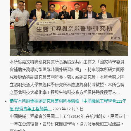
本所吳嘉文特聘研究員兼所長為緃深共同主持之「國家科學委員
會補助任務導向型團隊赴國外研習計畫」，特率領本所研究團隊
成員廖倫德副研究員兼副所長、郭立威副研究員、本所合聘之國
立陽明交通大學神經科學研究所林慶波終身特聘教授、本所合聘
之臺北科技大學化學工程與生物科技系方旭偉特聘教授等人…
恭賀本所廖倫德副研究員兼副所長榮獲「中國機械工程學會112年
度-優秀青年工程師獎」
2023 年 12 月 5 日
中國機械工程學會於民國二十五年(1936年)在杭州創立，民國四十
一年在台灣復會，旨於研究機械學術，協力發展機械工程建設，