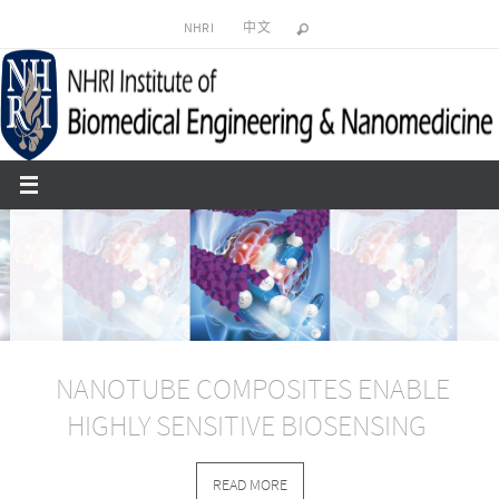
Skip
NHRI
中文
to
content
NANOTUBE COMPOSITES ENABLE
HIGHLY SENSITIVE BIOSENSING
READ MORE