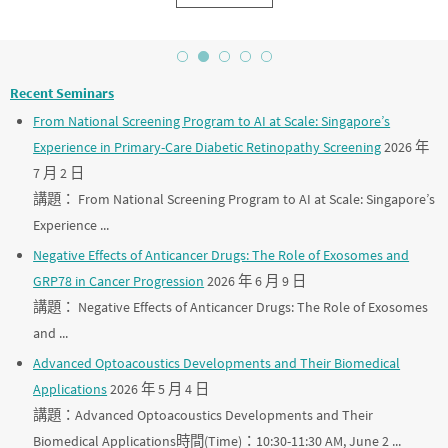
Recent Seminars
From National Screening Program to AI at Scale: Singapore’s
Experience in Primary-Care Diabetic Retinopathy Screening
2026 年
7 月 2 日
講題： From National Screening Program to AI at Scale: Singapore’s
Experience ...
Negative Effects of Anticancer Drugs: The Role of Exosomes and
GRP78 in Cancer Progression
2026 年 6 月 9 日
講題： Negative Effects of Anticancer Drugs: The Role of Exosomes
and ...
Advanced Optoacoustics Developments and Their Biomedical
Applications
2026 年 5 月 4 日
講題：Advanced Optoacoustics Developments and Their
Biomedical Applications時間(Time)：10:30-11:30 AM, June 2 ...